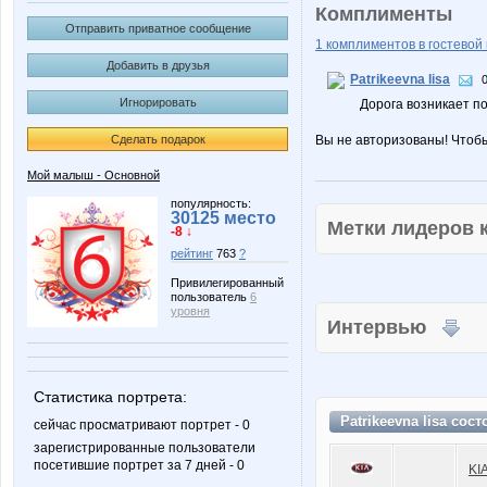
Комплименты
Отправить приватное сообщение
1 комплиментов в гостевой 
Добавить в друзья
Patrikeevna lisa
Игнорировать
Дорога возникает п
Сделать подарок
Вы не авторизованы! Чтоб
Мой малыш - Основной
популярность:
30125 место
Метки лидеров
-8 ↓
рейтинг
763
?
Привилегированный
пользователь
6
уровня
Интервью
Статистика портрета:
Patrikeevna lisa сос
сейчас просматривают портрет - 0
зарегистрированные пользователи
посетившие портрет за 7 дней - 0
KI